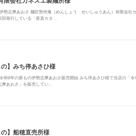
有限会社カネスエ製麺所様
伊勢志摩あおさ 麺匠勢州庵（めんしょう せいしゅうあん）有限会社
2回発行している「産直カタ…
もの】みち停あさひ様
令和8年の新もの伊勢志摩あおさ販売開始 みち停あさひ様で当店の「令
志摩あおさ」を販売してい…
もの】船穂直売所様