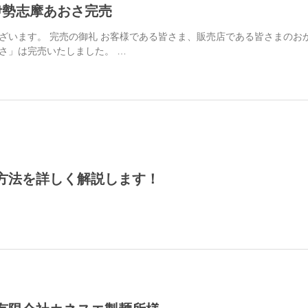
伊勢志摩あおさ完売
ざいます。 完売の御礼 お客様である皆さま、販売店である皆さまのお
さ」は完売いたしました。 …
方法を詳しく解説します！