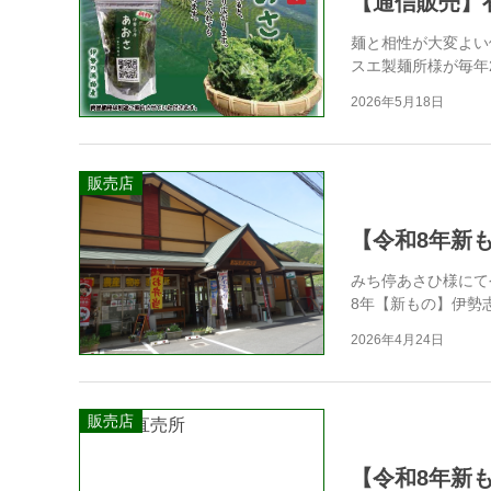
【通信販売】
麺と相性が大変よい
スエ製麺所様が毎年
2026年5月18日
販売店
【令和8年新
みち停あさひ様にて
8年【新もの】伊勢
2026年4月24日
販売店
【令和8年新